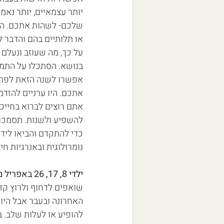
יותר עצמאיים, יותר נאמ
שלכם- לשהות אתכם. היו
או תלותיים בהם והדבר 
על כך, מה שעוזב ונעלם
בנושא. הסתכלו על התמונ
אפשרו לשנה הזאת לפתו
אתכם. היו ערניים להזד
אתם רוצים לברוא בחייכ
להשפיע ולשנות. תסמכו 
כדי להתקדם והביאו ליד
נומרולוגית ובאנרגיות ח
ילדי 8, 17, 26 באפריל מזל טוב ליום ההולדת שלכם🎁🎁 
שואפים לדחוף ולרוץ קד
האחרונה ובעבר אבל היו 
להופיע או לעלות שלב. ב