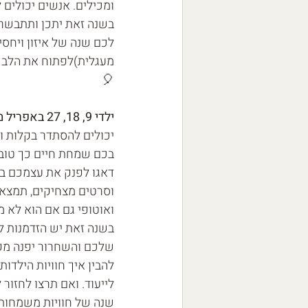
ומכילים. אנשים יכולים
בשנה זאת יתכן ותתבשרו ב
לכם שנה של איזון ויחסי
מעגלית)לפתוח את הלב לא
🎈
ילדי 9, 18, 27 באפריל מזל טוב ליום הולדתכם
יכולים להסתדר בקלות ו
בכם שמחת חיים כך טוב יו
דאגו לפנק את עצמכם במה
וסרטים מצחיקים, תמצאו 
ואוטופי גם אם הוא לא מ
בשנה זאת יש הזדמנות לפ
שלכם והשחרור יפנה מקו
להבין איך חוויות הילדו
לייעוד. ואם תרצו לחזו
שנה של חוויות משמחות 