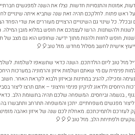
ות, אמונות והתנסויות חדשות. נצלו את השנה למפגשים חברתיים
 על ראש פתוח. לחלקכם תהיה זאת שנה שתביא איתה שינויים לחיי
ובכלל. כל שינוי גם השינויים הרצויים מעוררים את שדי הפחד הב
 לשנות ולהשתנות. הרשו לעצמכם את חופש במלוא מובן המילה. ח
ות, חופש לחוות ולהנות מתוך ידיעה שחופש הוא גם מצב של תוד
ייעוץ אישית לחשב מסלול מחדש. מזל טוב🎈🎈
ל מזל טוב ליום הולדתכם. השנה כדאי שתשאפו לשלמות. לשלמו
מות פנימית עם מי שאתם ושלמות איזון והרמוניה במערכות היחס
ימה ומכילה, להגיב במתינות ובאיזון ולבוא לקראת האחר. חשוב 
ת היחסים ולדאוג לניקיון פנימי וחיצוני – אתם תרצו ליצור בסבי
בגוף , בנשמה וביחסים. המשפחה שלכם תהיה בתשומת הלב. כדאי 
ליצור מפגשים משפחתיים. יתכן והמשפחה תתרחב ותתבשרו בהריון
 לעזרכם ולתמיכתכם. מאחלת לכם שנה של איזון ואהבה מזמינה
שקעים ולפתיחת הלב. מזל טוב🎈🎈🎈