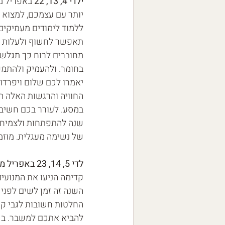
ילדי 4, 13, 22 
באפריל מז
יותר עם עצמכם, למצוא ז
ללמוד לימודים מעמיקים
תאפשר לחשוף ולעלות מה
מחוברים לרוח כך תגלשו
בחומר. ולהעמיק ולהתמקד
יאמרו לכם שלום ויפרדו 
החוויה והרגשות האלה ה
במסע. לעורר בכם חשיבה
שנה להתפתחות ולצמיחה 
של נשימה מעגלית. מוזמ
לדי 5, 14, 23 באפריל מזל טוב ליום הולדתכ
קדימה הניעו את המנועי
השנה זה זמן לשים לפניכם
החלטות חשובות לגבי קרי
להביא אתכם למשבר. בכ