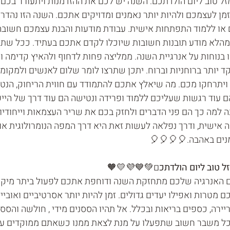
ל טוב ליום הולדתכם. השנה יש לכם את ההזדמנות ויתעורר בכם ג
מן לעצמכם ולהיות יותר נאמנים ומדויקים אתכם. השנה הזו נהדרת
 או ללמוד התפתחות אישית. עבודת מודעות והבנת עצמכם חשובה
לא מודע תובנות חשובות שיוכלו לקדם אתכם בעתיד. ככל שתעמי
 בנוחות על אנרגיית השנה. ממליצה פחות לדחוף ולהאיץ קדימה 
 יותר ברוחניות וברוח. יתכן שתרצו לומר שלום לאנשים ולמקומ
ויתרחקו מכם. מה שיאלץ אתכם להתמודד עם חווית הריחוק, הנטיש
ם עוד רגשות שעליכם ללמוד ופרידה ונטישה הם עוד דרך של הייק
 למה כך הם פני הדברים ולחזק בכם את שריר העצמאות וייחודיו
אישית, ודרך נפלאה לעשות זאת היא דרך המפה הנומרולוגית או 
נים באהבה.🎈🎈🎈🎈
ם💚💙💜💛🧡
ם האנרגיה שלכם מתחזקת השנה ודוחפת אתכם לפעול ביתר מיקוד,
 מטרות ואפילו יעדים גדולים. זמן להיות יותר אסרטיביים ואוביי
ירה, כספים בריאות ובכלל. אל תהיו הססנים מידי , חולשה והססנ
ל משבר חשוב שתפעלו על מנת לצאת ממנו כשאתם ממוקדים על 