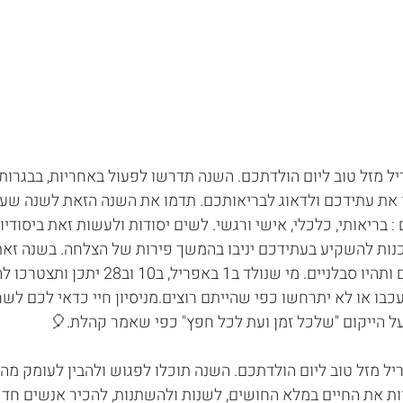
ל מזל טוב ליום הולדתכם. השנה תדרשו לפעול באחריות, בבגרות ו
 את עתידכם ולדאוג לבריאותכם. תדמו את השנה הזאת לשנה שעל
 בריאותי, כלכלי, אישי ורגשי. לשים יסודות ולעשות זאת ביסודיו
מוכנות להשקיע בעתידכם יניבו בהמשך פירות של הצלחה. בשנה ז
על כללים, נורמות וחוקים ותהיו סבלניים. מי שנולד 
בו או לא יתרחשו כפי שהייתם רוצים.מניסיון חיי כדאי לכם לשח
על הייקום "שלכל זמן ועת לכל חפץ" כפי שאמר קהלת.🎈
יל מזל טוב ליום הולדתכם. השנה תוכלו לפגוש ולהבין לעומק מה
וות את החיים במלא החושים, לשנות ולהשתנות, להכיר אנשים חד