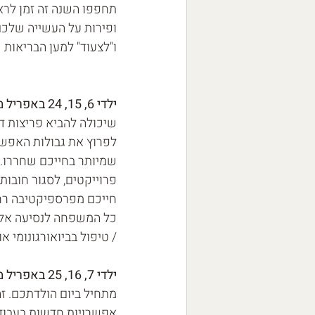
תחפפו השנה זה זמן לרא
ופירות על העשייה שלכם
ו"לצעוד" למען הבריאות ש
ילדי 6, 15, 24 באפריל מזל טוב ליום הולדתכם🧡💛
שמיותר בחייכם שחררו. אם
פרוייקטים, לסגור חובות
חייכם מפרספיקטיבה רחב
כל המשפחה לנסיעה אל מ
/ טיפול בביואורגונומי 
ילדי 7, 16, 25 באפריל מזל טוב ליום הולדתכם🧡💛 
מתחיל ביום הולדתכם. זה
אפשרויות חדשות בעבודה