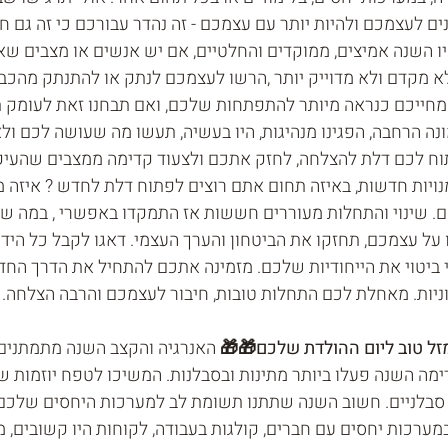
נים לעצמכם ולהיות יותר עם עצמכם - זה נהדר עבורכם כי זה גם ח
 השנה אמיצים, ממוקדים והחלטיים, אם יש אנשים או מצבים שא
לא מקדם ולא מדוייק יותר ,הרשו לעצמכם לנתק או להתנתק מהכבל
 מחייכם כנראה מיותר להתפתחות שלכם, ואם תבחנו זאת לעומק תג
ה הרחבה, הפגינו מנהיגות, היו בעשיה, תעשו מה שעושה לכם ולא
ח לכם דלת להצלחה, לחזק אתכם ולצעוד קדימה ממצבים שהעיקו
מנויות חדשות, באיזה תחום אתם רוצים לפתוח דלת לחדש ? איזה 
ם. שינוי והתחלות מעוררים חששות אז התמקדו באפשרי , במה שא
על עצמכם, תחזקו את הביטחון והערך העצמי. דאגו לקבל כל היד
י ביטוי את הייחודיות שלכם. מזמינה אתכם להתחיל את הדרך החד
יוניות. מאחלת לכם התחלות טובות, חיבור לעצמכם והרבה הצלחה.
האנרגיה והקצב השנה מתמתנים
ימה השנה פעלו ביותר מתינות ובסבלנות. המשיכו לטפח יוזמות
סבלניים. חשוב השנה שתתנו תשומת לב למערכות היחסים שלכם - 
מערכות יחסים עם חברים, קולגות בעבודה, לקוחות היו קשובים, מת