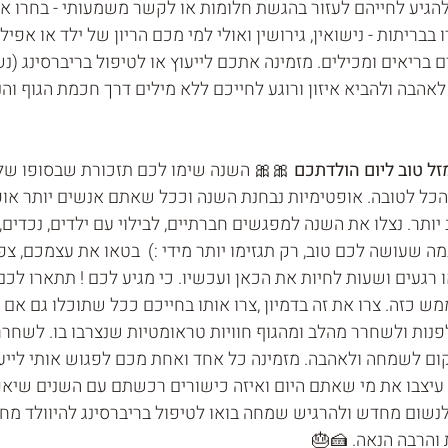
 להגיע לחייהם לעזור בהגשת חלומות או לקשר משמעותי - בחרו א
בריתות - נישואין, גירושין ואולי למי מכם הריון של ילד או אפיל
ם בריאים ומכילים. מזמינה אתכם לייעוץ או לטיפול בריברסינג (נ
הבה ולהביא איזון ורוגע לחייכם ללא מילים דרך חכמת הגוף והנ
 🎀🎀 השנה שימו לכם תזכורת שבסופו של 
הכל לטובה. אופטימיות נבחנת השנה וככל שאתם אנשים יותר אופ
תר. נצלו את השנה למפגשים חברתיים, לבילוי עם ילדים, נכדים, ני
 שעושה לכם טוב, רק תגזימו יותר מידי :)  בטאו את עצמכם, צפו 
רגעים ושעות לחיות את הכאן ועכשיו. כי מגיע לכם ! תתארו לכם
מש כזה. צרו את זה בדמיון ,צרו אותו בחייכם ככל שתוכלו גם אם 
נות ולשחרר מהלב ומהגוף חוויות טראומטיות שנצרבו בו. לשחרר 
ם לשמחה ולאהבה. מזמינה כל אחד ואחת מכם לפגוש אותי לייעוץ
ת עיצבו את מי שאתם היום ואיזה כישורים רכשתם עם השנים שיא
ר לנשום מחדש ולהרגיש שמחה בואו לטיפול בריברסינג להיוולד מ
והרבה הנאה. 🍰🎂