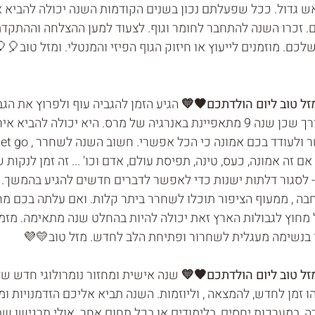
ש גדול. ככל שפעלתם נכון בשנים הקודמות השנה יכולה להביא 
. זכרו השנה להתחבר לחומר וגוף. לצעוד למען ההצלחה וההתקד
לכם. מוזמנים לייעוץ או חיזוק הגוף הפיזי והמנטלי. ומזל טוב🎈
 הגיע הזמן להגביה עוף ולפרוץ את הגב
שיכולה להביא פריצות דרך שכן שנה 9 מתאפיינת באנרגיה של מרס. היא יכולה להב
 זה אמונה, כעס, טינה, תפיסת עולם, אדם וכו' ... זה זמן לנקות ש
- לסגור דלתות ישנות כדי לאפשר לדברים חדשים להגיע בהמשך. 
ה , ממעוף הציפור תוכלו לשחרר ביתר קלות. ואם עלתה בכם מ
חוץ לגבולות הארץ זאת יכולה להיות בהחלט שנה מתאימה. מזמי
או בנשימה מעגלית לשחרור ופתיחת הלב לחדש. מזל טוב💛💜
שנה אישית ומחזור נומרולוגי חדש ש
ו זמן לחדש, להמצאה , וליוזמות. השנה תביא אליכם הזדמנויות ומש
, במערכות יחסים, בלימודים או בכל תחום אחר. אולי תרגישו שב