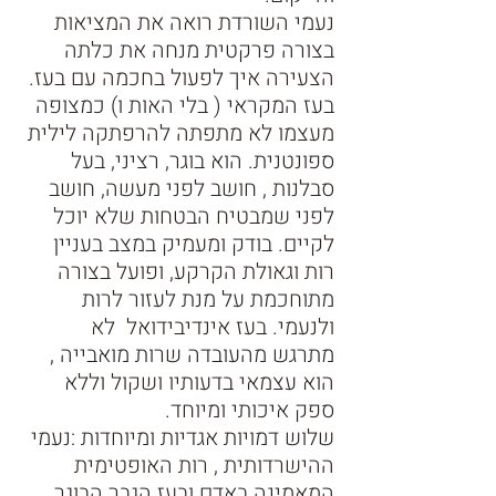
נעמי השורדת רואה את המציאות 
בצורה פרקטית מנחה את כלתה 
הצעירה איך לפעול בחכמה עם בעז. 
בעז המקראי ( בלי האות ו) כמצופה 
מעצמו לא מתפתה להרפתקה לילית 
ספונטנית. הוא בוגר, רציני, בעל 
סבלנות , חושב לפני מעשה, חושב 
לפני שמבטיח הבטחות שלא יוכל 
לקיים. בודק ומעמיק במצב בעניין 
רות וגאולת הקרקע, ופועל בצורה 
מתוחכמת על מנת לעזור לרות 
ולנעמי. בעז אינדיבידואל  לא 
מתרגש מהעובדה שרות מואבייה , 
הוא עצמאי בדעותיו ושקול וללא 
ספק איכותי ומיוחד. 
שלוש דמויות אגדיות ומיוחדות :נעמי 
ההישרדותית , רות האופטימית 
המאמינה באדם ובעז הגבר הבוגר 