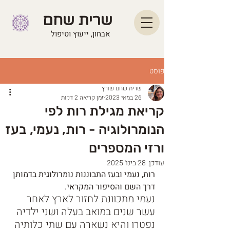
שרית שחם
אבחון, ייעוץ וטיפול
פוסט
שרית שחם שורץ
26 במאי 2023
זמן קריאה 2 דקות
קריאת מגילת רות לפי
הנומרולוגיה - רות, נעמי, בעז
ורזי המספרים
עודכן:
28 בינו׳ 2025
רות, נעמי ובעז התבוננות נומרולוגית בדמותן 
דרך השם והסיפור המקראי. 
נעמי מתכוונת לחזור לארץ לאחר 
עשר שנים במואב בעלה ושני ילדיה 
נפטרו והיא נשארה עם שתי כלותיה 