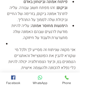
פיתוח אמונה וביטחון באדם 
וביקום:
 זהו מפתח חשוב עבורה. עליה 
לתרגל אמונה ביקום, בזרימה של החיים 
וביכולת שלה לסמוך על התהליך.
הימנעות מחוסר אמונה:
 עליה להיות 
מודעת לרגעים שבהם האמונה שלה 
מתערערת ולעבוד על חיזוקה.
אני מקווה שניתוח זה מסייע לך ולכל מי 
שקורא להבין את הפוטנציאל והאתגרים 
הטמונים בנו, וכיצד הנומרולוגיה יכולה להיות 
כלי נפלא להכוונה ולהעצמה אישית.
אם יש לכם שאלות נוספות או שאתם רוצים 
Facebook
WhatsApp
Phone
להבין את המפה שלכם לעומק ולקבל ייעוץ 
מותאם אישית, אל תהססו ליצור קשר!
באהבה גדולה, 
שרית שחם - רואה אותך 