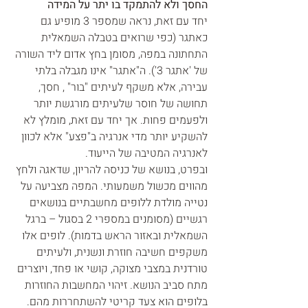
החסך ולא להתמקד בו יתר על המידה
יחד עם זאת, נראה שמספר 3 מופיע גם 
כאתגר (כפי שרואים בטבלה השמאלית 
התחתונה במפה, מסומן בחץ אדום ליד השורה 
של 'אתגר 3'). ה"אתגר" אינו מגבלה בלתי 
עבירה, אלא משקף לעיתים "בור" , חסך, 
תחושה של חוסר שלעיתים מורגשת יותר 
ולפעמים פחות. אך יחד עם זאת, מומלץ לא 
להשקיע יותר מדי אנרגיה ב"פצע" אלא לכוון 
לאנרגיה המטיבה של הייעוד.
ובפרט, בנושא של כניסה להריון, שדאגה ולחץ 
מהווים מכשול משמעותי. המפה מצביעה על 
נטייה מולדת ללופים מחשבתיים בנושאים 
רגשיים (מסומנים במספרי 2 בסגול – ברגל 
השמאלית ובאזור הראש בדמות). לופים אלו 
משקפים חשיבה חוזרת ונשנית, ולעיתים 
טורדנית במצבי מצוקה, קושי או פחד, ויוצרים 
מתח סביב הנושא. זיהוי המחשבות החוזרות 
בלופים הוא צעד קריטי להשתחררות מהם.