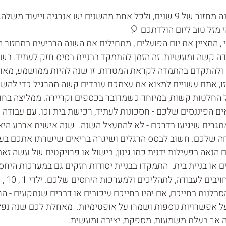
שנים יש אנרגיה וייעוד משלה. 
לי שילדי 1 במאי , המציין את יום הפועלים , מתחילים את השנה הרביעית במחזור
דה קשה
 ומעשיות. זה הזמן להתמקד בבניית בסיס חזק לעתיד. בש
ולהתקדם בהתמדה לקראת המטרות. זו שנה להיות ממושמע, מאורג
ו, אתם עשויים למצוא את עצמכם עובדים קשה מהרגיל כדי להשיג
 החלטות קשות, במיוחד כשמדובר בכספים וקריירה. ממליצה בחו
 הפיננסים שלכם - חסכונות לעתיד, רכישת בית וכו. עם עבודה ק
גרים שיגיעו בדרכם - לא להתעצל השנה.  שנה אישית ארבע היא ג
ה שלכם. חשוב לבסס הרגלים ושיגרה בריאים שישרתו אתכם בעתי
גם הנאה בפעילות ידנית כמו גינון, בישול או פרויקטים של עשה זא
ם או בניית בית.  התמקדו בבניית יסודות חזקים גם במערכות היחסי
לנות בחייכם, אם יהיו בחייכם עיכובים או דברים שנתקעים - הר
על אפשרויות נוספות ושמרו על אופטימיות.  מאחלת לכם שנה נפל
 אך בעלת משמעות, מספקת, יציבה ומעשית. 