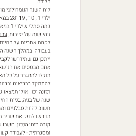
הלידה.
לוח השנה הנומרולוגי מונה מחזור של 9 שנים, ולכל אחת מה
ילדי 1 , 10 , 19 ו28 במאי מזל טוב ליום הולדתכם 🎈
כמה סמ
זוהי שנה של יציבות, 
עבו
לקחת אחריות על החיים 
בעבודה. במהלך השנה הז
ייתכן גם שתידרשו לקבל
אתם מבססים את הנושאים
תוכלו להתגבר על כל האת
להתמקד בבריאות וברווח
תזונה וכו'. אולי תמצאו 
שנה של בניה, בניית החיי
תדרשו לחזק את שריר הסב
קורה בזמן הנכון. חשבו 
ומסגרתית - לעבודה קשה