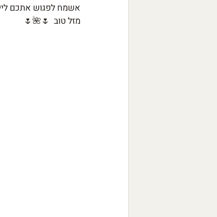
אשמח לפגוש אתכם לייעו
מזל טוב
  🌷🌺🌷