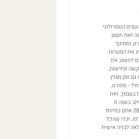
 השנים הנומרולוגי. 
נה זאת חשוב 
ן וממוקד 
 את המטרות . 
ם לחשוב איך 
שה ונחישות, 
ם זמן מצוין 
ד - ספורט, 
ת בעצמך, זאת 
ם. בשנה זו 
חשוב להיות סבלניים ומחויבים לעבודה, לתהליכים ולמערכות היחסים שלכם. ילדי 1 , 10 , 28 אתם במיוחד 
פו, זכרו שהכל 
אה לבניה אישית 